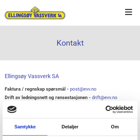
Kontakt
Ellingsøy Vassverk SA
Faktura / regnskap spørsmål -
post@evv.no
Drift av ledningsnett og rensestasjonen -
drift@evv.no
Andre henvendelser til daglig leder og eller styret -
post@evv.no
Telefon -
915 18 665
Samtykke
Detaljer
Om