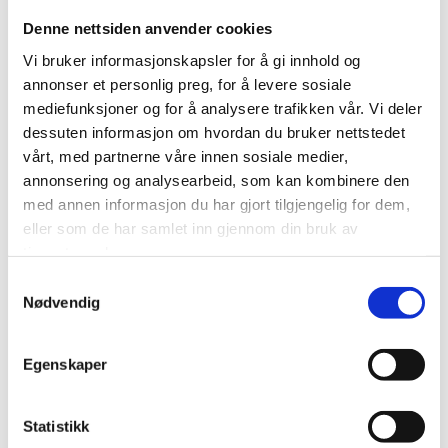
Send en melding
Denne nettsiden anvender cookies
Fyll inn skjema så tar vi kontakt med deg så snart som mulig.
Vi bruker informasjonskapsler for å gi innhold og
Navn*
annonser et personlig preg, for å levere sosiale
mediefunksjoner og for å analysere trafikken vår. Vi deler
dessuten informasjon om hvordan du bruker nettstedet
vårt, med partnerne våre innen sosiale medier,
Telefon*
annonsering og analysearbeid, som kan kombinere den
med annen informasjon du har gjort tilgjengelig for dem,
eller som de har samlet inn gjennom din bruk av
tjenestene deres.
E-post*
Samtykkevalg
Nødvendig
Egenskaper
Melding
Statistikk